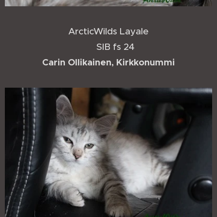
ArcticWilds Layale
♀ SIB fs 24
Carin Ollikainen, Kirkkonummi