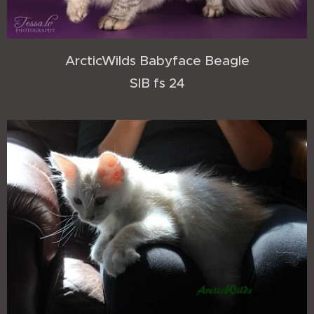
ArcticWilds Babyface Beagle
SIB fs 24