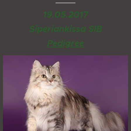
19.05.2017
Siperiankissa SIB
Pedigree