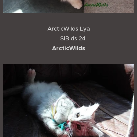
ArcticWilds Lya
♀ SIB ds 24
ArcticWilds