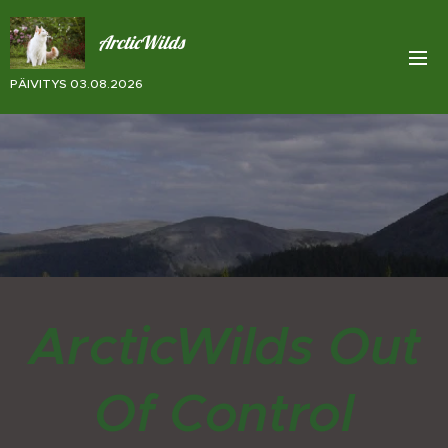
ArcticWilds
PÄIVITYS 03.08.2026
ArcticWilds Out
Of Control