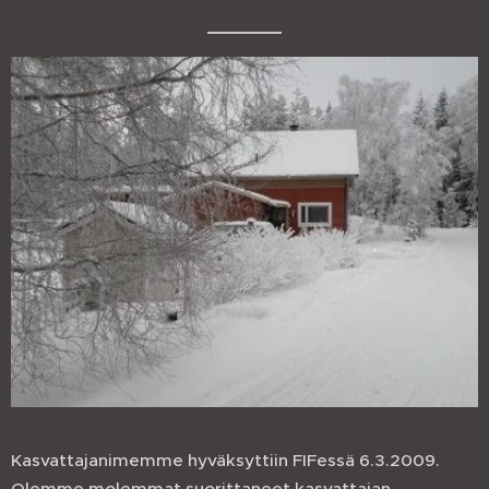
Kasvattajanimemme hyväksyttiin FIFessä 6.3.2009.
Olemme molemmat suorittaneet kasvattajan