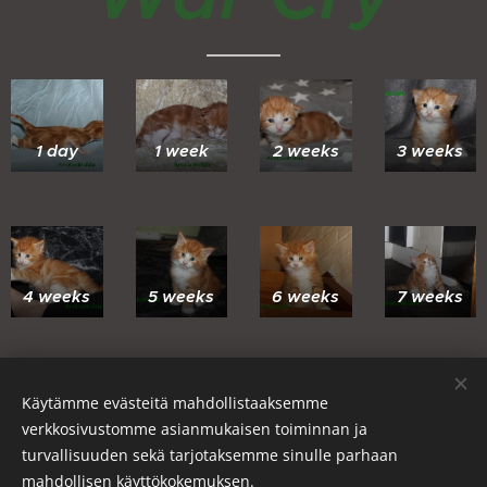
1 day
1 week
2 weeks
3 weeks
4 weeks
5 weeks
6 weeks
7 weeks
Käytämme evästeitä mahdollistaaksemme
12
verkkosivustomme asianmukaisen toiminnan ja
8 weeks
9 weeks
11 weeks
weeks
turvallisuuden sekä tarjotaksemme sinulle parhaan
mahdollisen käyttökokemuksen.